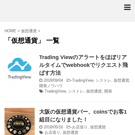
HOME
>
仮想通貨
>
「仮想通貨」 一覧
Trading Viewのアラートをほぼリア
ルタイムでwebhookでリクエスト飛
ばす方法
2018/09/04
-
TradingView
,
シストレ
,
仮想通貨
,
開発ノウハウ
TradingView
,
シストレ
,
仮想通貨
,
開発
大阪の仮想通貨バー、coinsでお客1
組目になりました！
2018/05/16
-
お店巡り
,
仮想通貨
お店巡り
,
仮想通貨