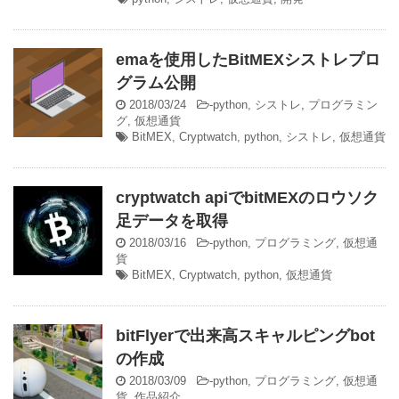
emaを使用したBitMEXシストレプロ
グラム公開
2018/03/24
-
python
,
シストレ
,
プログラミン
グ
,
仮想通貨
BitMEX
,
Cryptwatch
,
python
,
シストレ
,
仮想通貨
cryptwatch apiでbitMEXのロウソク
足データを取得
2018/03/16
-
python
,
プログラミング
,
仮想通
貨
BitMEX
,
Cryptwatch
,
python
,
仮想通貨
bitFlyerで出来高スキャルピングbot
の作成
2018/03/09
-
python
,
プログラミング
,
仮想通
貨
,
作品紹介