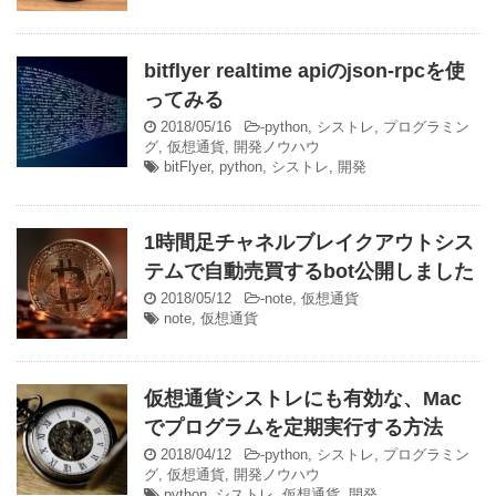
bitflyer realtime apiのjson-rpcを使
ってみる
2018/05/16
-
python
,
シストレ
,
プログラミン
グ
,
仮想通貨
,
開発ノウハウ
bitFlyer
,
python
,
シストレ
,
開発
1時間足チャネルブレイクアウトシス
テムで自動売買するbot公開しました
2018/05/12
-
note
,
仮想通貨
note
,
仮想通貨
仮想通貨シストレにも有効な、Mac
でプログラムを定期実行する方法
2018/04/12
-
python
,
シストレ
,
プログラミン
グ
,
仮想通貨
,
開発ノウハウ
python
,
シストレ
,
仮想通貨
,
開発