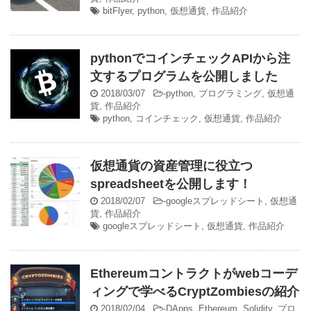
bitFlyer
,
python
,
仮想通貨
,
作品紹介
pythonでコインチェックAPIから注
文するプログラムを公開しました
2018/03/07
-
python
,
プログラミング
,
仮想通
貨
,
作品紹介
python
,
コインチェック
,
仮想通貨
,
作品紹介
仮想通貨の資産管理に役立つ
spreadsheetを公開します！
2018/02/07
-
googleスプレッドシート
,
仮想通
貨
,
作品紹介
googleスプレッドシート
,
仮想通貨
,
作品紹介
Ethereumコントラクトがwebコーデ
ィングで学べるCryptZombiesの紹介
2018/02/04
-
DApps
,
Ethereum
,
Solidity
,
プロ