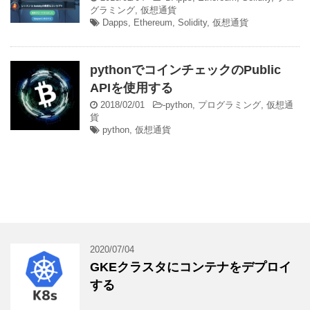
グラミング
,
仮想通貨
Dapps
,
Ethereum
,
Solidity
,
仮想通貨
pythonでコインチェックのPublic
APIを使用する
2018/02/01
-
python
,
プログラミング
,
仮想通
貨
python
,
仮想通貨
2020/07/04
GKEクラスタにコンテナをデプロイ
する