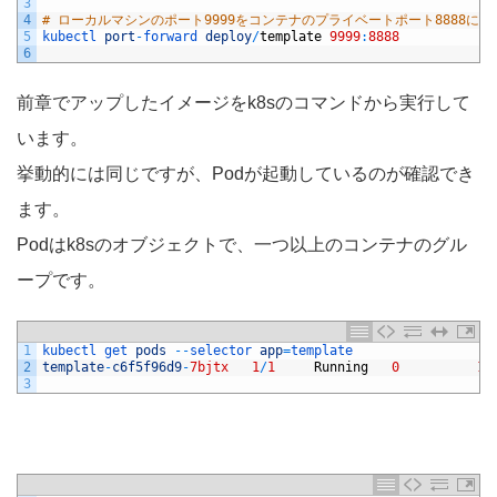
3
4
# ローカルマシンのポート9999をコンテナのプライベートポート8888に転
5
kubectl 
port
-
forward 
deploy
/
template
9999
:
8888
6
前章でアップしたイメージをk8sのコマンドから実行して
います。
挙動的には同じですが、Podが起動しているのが確認でき
ます。
Podはk8sのオブジェクトで、一つ以上のコンテナのグル
ープです。
1
kubectl 
get 
pods
--
selector 
app
=
template                  
2
template
-
c6f5f96d9
-
7bjtx
1
/
1
Running
0
18
3