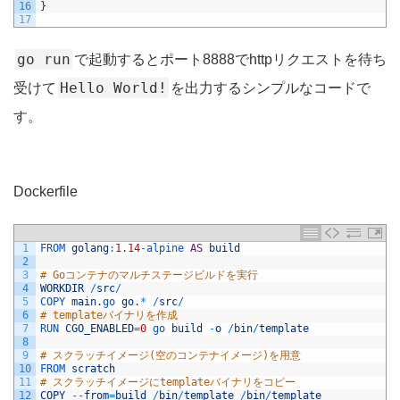
16
}
17
go run
で起動するとポート8888でhttpリクエストを待ち
Hello World!
受けて
を出力するシンプルなコードで
す。
Dockerfile
1
FROM 
golang
:
1.14
-
alpine 
AS
build
2
3
# Goコンテナのマルチステージビルドを実行
4
WORKDIR
/
src
/
5
COPY 
main
.
go 
go
.
*
/
src
/
6
# templateバイナリを作成
7
RUN 
CGO_ENABLED
=
0
go 
build
-
o
/
bin
/
template
8
9
# スクラッチイメージ(空のコンテナイメージ)を用意
10
FROM 
scratch
11
# スクラッチイメージにtemplateバイナリをコピー
12
COPY
--
from
=
build
/
bin
/
template
/
bin
/
template