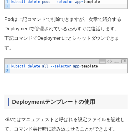
1
kubectl 
delete 
pods
-
—
selector 
app
=
template
2
Podは上記コマンドで削除できますが、次章で紹介する
Deploymentで管理されているためすぐに復活します。
下記コマンドでDeploymentごとシャットダウンできま
す。
1
kubectl 
delete 
all
--
selector 
app
=
template
2
Deploymentテンプレートの使用
k8sではマニュフェストと呼ばれる設定ファイルを記述し
て、コマンド実行時に読み込ませることができます。