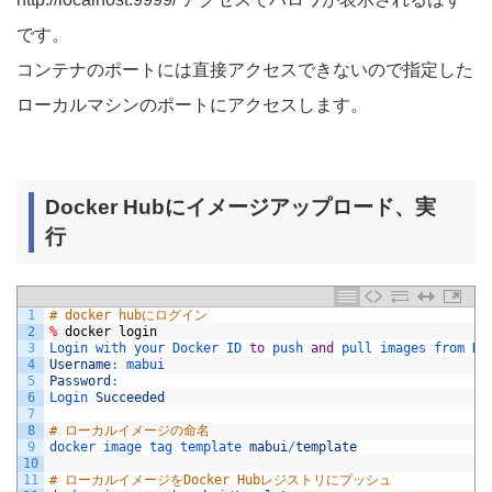
です。
コンテナのポートには直接アクセスできないので指定した
ローカルマシンのポートにアクセスします。
Docker Hubにイメージアップロード、実
行
1
# docker hubにログイン
2
%
docker
login
3
Login 
with 
your 
Docker 
ID 
to
push 
and
pull 
images 
from 
Do
4
Username
:
mabui
5
Password
:
6
Login 
Succeeded
7
8
# ローカルイメージの命名
9
docker 
image 
tag 
template 
mabui
/
template
10
11
# ローカルイメージをDocker Hubレジストリにプッシュ