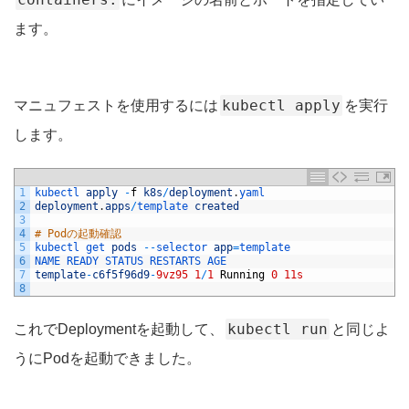
ます。
kubectl apply
マニュフェストを使用するには
を実行
します。
1
kubectl 
apply
-
f
k8s
/
deployment
.
yaml
2
deployment
.
apps
/
template 
created
3
4
# Podの起動確認
5
kubectl 
get 
pods
--
selector 
app
=
template 
6
NAME 
READY 
STATUS 
RESTARTS 
AGE
7
template
-
c6f5f96d9
-
9vz95
1
/
1
Running
0
11s
8
kubectl run
これでDeploymentを起動して、
と同じよ
うにPodを起動できました。