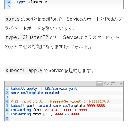
14
type
:
ClusterIP
15
ports
のportとtargetPortで、ServiceのポートとPodのプ
ライベートポートを繋いでいます。
type: ClusterIP
だと、Serviceはクラスター内から
のみアクセス可能になります(デフォルト)。
kubectl apply
でServiceを起動します。
1
kubectl 
apply
-
f
k8s
/
service
.
yaml
2
service
/
template 
created
3
4
# ローカルマシンのポート9999をServiceのポート8888に転送
5
kubectl 
port
-
forward 
service
/
template
9999
:
8888
6
Forwarding 
from
127.0.0.1
:
9999
->
8888
7
Forwarding 
from
[
::
1
]
:
9999
->
8888
8