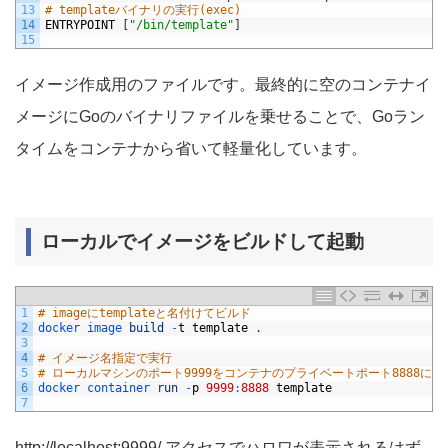
13
# templateバイナリの実行(exec)
14
ENTRYPOINT
[
"/bin/template"
]
15
イメージ作成用のファイルです。最終的に空のコンテナイ
メージにGoのバイナリファイルを乗せることで、Goラン
タイムをコンテナから省いて軽量化しています。
ローカルでイメージをビルドして起動
1
# imageにtemplateと名付けてビルド
2
docker 
image 
build
-
t
template
.
3
4
# イメージ名指定で実行
5
# ローカルマシンのポート9999をコンテナのプライベートポート8888に
6
docker 
container 
run
-
p
9999
:
8888
template
7
http://localhost:9999/ アクセスでハロワが表示されるはず