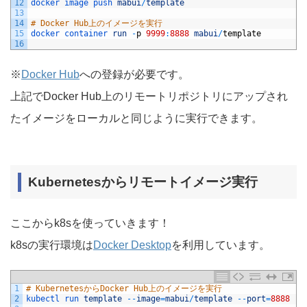
12
docker 
image 
push 
mabui
/
template
13
14
# Docker Hub上のイメージを実行
15
docker 
container 
run
-
p
9999
:
8888
mabui
/
template
16
※
Docker Hub
への登録が必要です。
上記でDocker Hub上のリモートリポジトリにアップされ
たイメージをローカルと同じように実行できます。
Kubernetesからリモートイメージ実行
ここからk8sを使っていきます！
k8sの実行環境は
Docker Desktop
を利用しています。
1
# KubernetesからDocker Hub上のイメージを実行
2
kubectl 
run 
template
--
image
=
mabui
/
template
--
port
=
8888
--