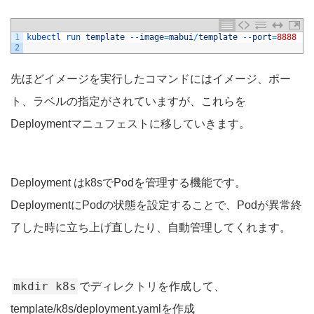
1
kubectl 
run 
template
--
image
=
mabui
/
template
--
port
=
8888
--
2
先ほどイメージを実行したコマンドにはイメージ、ポー
ト、ラベルの指定がされていますが、これらを
Deploymentマニュフェストに移していきます。
Deployment はk8sでPodを管理する機能です。
DeploymentにPodの状態を設定することで、Podが異常終
了した時に立ち上げ直したり、自動管理してくれます。
mkdir k8s
でディレクトリを作成して、
template/k8s/deployment.yamlを作成