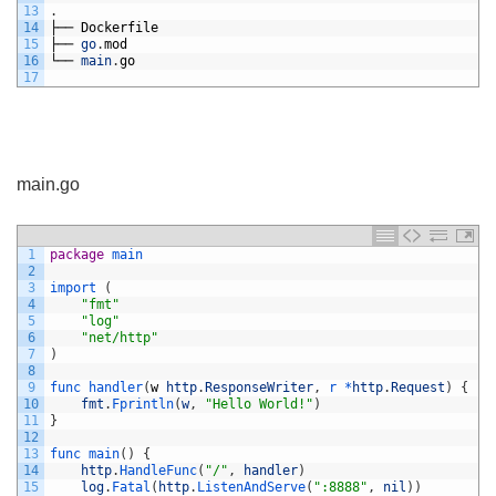
13
.
14
├──
Dockerfile
15
├──
go
.
mod
16
└──
main
.
go
17
main.go
1
package
main
2
3
import
(
4
"fmt"
5
"log"
6
"net/http"
7
)
8
9
func 
handler
(
w
http
.
ResponseWriter
,
r *
http
.
Request
)
{
10
fmt
.
Fprintln
(
w
,
"Hello World!"
)
11
}
12
13
func 
main
(
)
{
14
http
.
HandleFunc
(
"/"
,
handler
)
15
log
.
Fatal
(
http
.
ListenAndServe
(
":8888"
,
nil
)
)