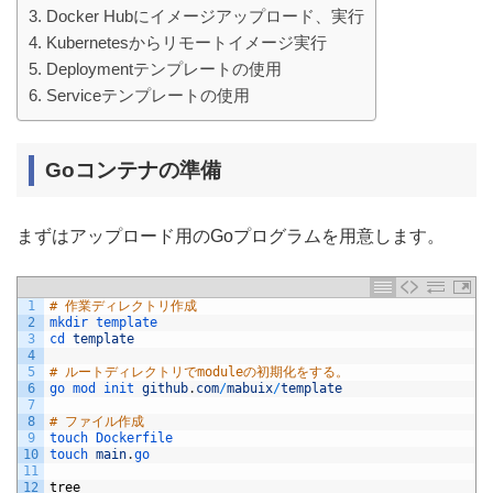
Docker Hubにイメージアップロード、実行
Kubernetesからリモートイメージ実行
Deploymentテンプレートの使用
Serviceテンプレートの使用
Goコンテナの準備
まずはアップロード用のGoプログラムを用意します。
1
# 作業ディレクトリ作成
2
mkdir 
template
3
cd 
template
4
5
# ルートディレクトリでmoduleの初期化をする。
6
go 
mod 
init 
github
.
com
/
mabuix
/
template
7
8
# ファイル作成
9
touch 
Dockerfile
10
touch 
main
.
go
11
12
tree