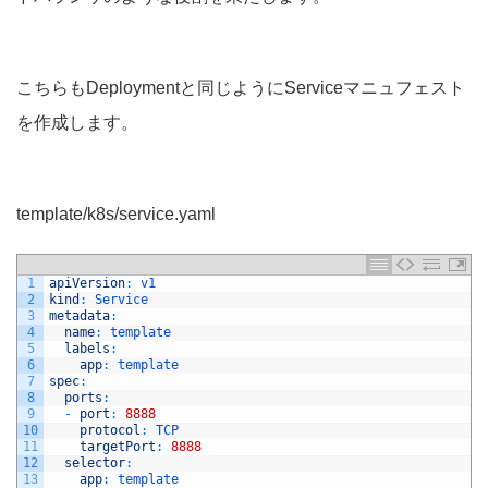
こちらもDeploymentと同じようにServiceマニュフェスト
を作成します。
template/k8s/service.yaml
1
apiVersion
:
v1
2
kind
:
Service
3
metadata
:
4
name
:
template
5
labels
:
6
app
:
template
7
spec
:
8
ports
:
9
-
port
:
8888
10
protocol
:
TCP
11
targetPort
:
8888
12
selector
:
13
app
:
template