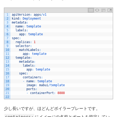
1
apiVersion
:
apps
/
v1
2
kind
:
Deployment
3
metadata
:
4
name
:
template
5
labels
:
6
app
:
template
7
spec
:
8
replicas
:
1
9
selector
:
10
matchLabels
:
11
app
:
template
12
template
:
13
metadata
:
14
labels
:
15
app
:
template
16
spec
:
17
containers
:
18
-
name
:
template
19
image
:
mabui
/
template
20
ports
:
21
-
containerPort
:
8888
22
少し長いですが、ほどんどボイラープレートです。
containers:
にイメージの名前とポートを指定してい