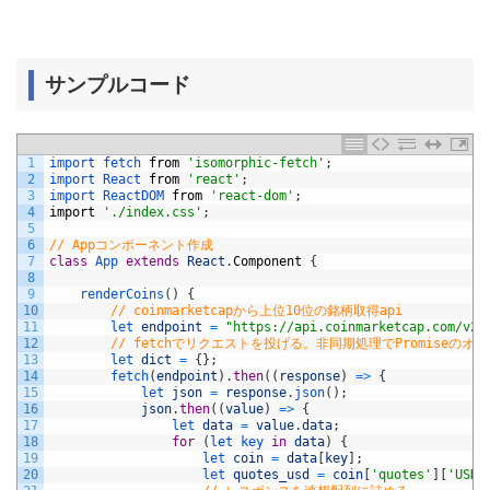
サンプルコード
1
import 
fetch 
from
'isomorphic-fetch'
;
2
import 
React 
from
'react'
;
3
import 
ReactDOM 
from
'react-dom'
;
4
import
'./index.css'
;
5
6
// Appコンポーネント作成
7
class
App 
extends
React
.
Component
{
8
9
renderCoins
(
)
{
10
// coinmarketcapから上位10位の銘柄取得api
11
let 
endpoint
=
"https://api.coinmarketcap.com/v2/
12
// fetchでリクエストを投げる。非同期処理でPromiseの
13
let 
dict
=
{
}
;
14
fetch
(
endpoint
)
.
then
(
(
response
)
=
>
{
15
let 
json
=
response
.
json
(
)
;
16
json
.
then
(
(
value
)
=
>
{
17
let 
data
=
value
.
data
;
18
for
(
let 
key 
in
data
)
{
19
let 
coin
=
data
[
key
]
;
20
let 
quotes_usd
=
coin
[
'quotes'
]
[
'USD'