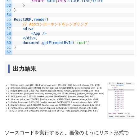
51
return
<
ul
>
{
this
.
state
.
list
}
<
/
ul
>
52
}
53
}
54
55
ReactDOM
.
render
(
56
// Appコンポーネントをレンダリング
57
<
div
>
58
<
App
/
>
59
<
/
div
>
,
60
document
.
getElementById
(
'root'
)
61
)
62
出力結果
ソースコードを実行すると、画像のようにリスト形式で