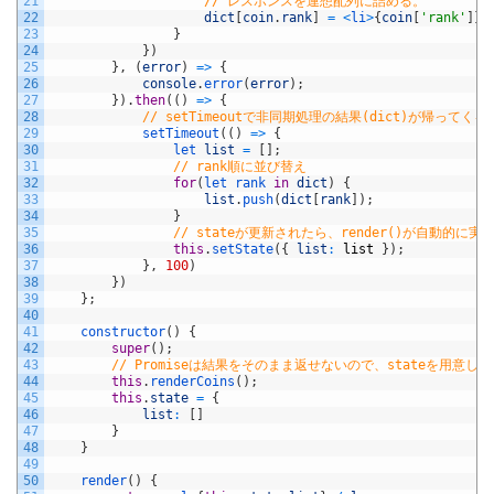
21
// レスポンスを連想配列に詰める。
22
dict
[
coin
.
rank
]
=
<
li
>
{
coin
[
'rank'
]
}
23
}
24
}
)
25
}
,
(
error
)
=
>
{
26
console
.
error
(
error
)
;
27
}
)
.
then
(
(
)
=
>
{
28
// setTimeoutで非同期処理の結果(dict)が帰ってく
29
setTimeout
(
(
)
=
>
{
30
let 
list
=
[
]
;
31
// rank順に並び替え
32
for
(
let 
rank 
in
dict
)
{
33
list
.
push
(
dict
[
rank
]
)
;
34
}
35
// stateが更新されたら、render()が自動的に
36
this
.
setState
(
{
list
:
list
}
)
;
37
}
,
100
)
38
}
)
39
}
;
40
41
constructor
(
)
{
42
super
(
)
;
43
// Promiseは結果をそのまま返せないので、stateを用意
44
this
.
renderCoins
(
)
;
45
this
.
state
=
{
46
list
:
[
]
47
}
48
}
49
50
render
(
)
{