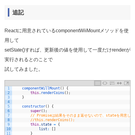
追記
Reactに用意されているcomponentWiiMountメソッドを使
用して
setState()すれば、更新後の値を使用して一度だけrenderが
実行されるとのことで
試してみました。
1
componentWillMount
(
)
{
2
this
.
renderCoins
(
)
;
3
}
4
5
constructor
(
)
{
6
super
(
)
;
7
// Promiseは結果をそのまま返せないので、stateを用意
8
//this.renderCoins();
9
this
.
state
=
{
10
list
:
[
]
11
}