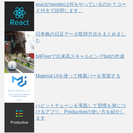
reactのrenderは何をやっているのか？コー
ド付きで説明します。
日本株の日足データ取得方法をまとめまし
た
bitFlyerで出来高スキャルピングbotの作成
Material-UIを使って検索バーを実装する
ハビットチェーンを実践して習慣を身につ
けるアプリ、Productiveの使い方を紹介し
ます