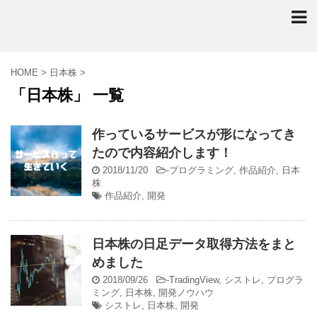
HOME
>
日本株
>
「日本株」 一覧
作っているサービスが形になってき
たので内容紹介します！
2018/11/20
-
プログラミング
,
作品紹介
,
日本
株
作品紹介
,
開発
日本株の日足データ取得方法をまと
めました
2018/09/26
-
TradingView
,
シストレ
,
プログラ
ミング
,
日本株
,
開発ノウハウ
シストレ
,
日本株
,
開発