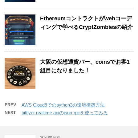
Ethereumコントラクトがwebコーデ
ィングで学べるCryptZombiesの紹介
大阪の仮想通貨バー、coinsでお客1
組目になりました！
PREV
AWS Cloud9でのpython3の環境構築方法
NEXT
bitflyer realtime apiのjson-rpcを使ってみる
2020/07/04