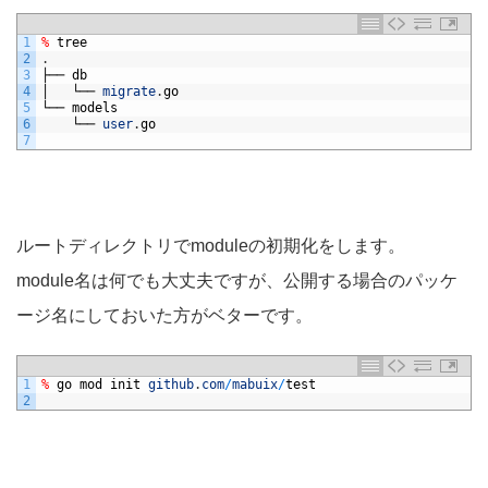
1
%
tree
2
.
3
├──
db
4
│
└──
migrate
.
go
5
└──
models
6
└──
user
.
go
7
ルートディレクトリでmoduleの初期化をします。
module名は何でも大丈夫ですが、公開する場合のパッケ
ージ名にしておいた方がベターです。
1
%
go
mod
init
github
.
com
/
mabuix
/
test
2