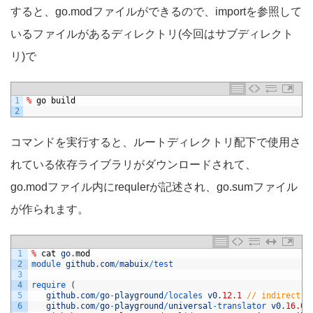
すると、go.modファイルができるので、importを参照して
いるファイルがあるディレクトリ(今回はサブディレクト
リ)で
1
%
go
build
2
コマンドを実行すると、ルートディレクトリ配下で使用さ
れている依存ライブラリがダウンロードされて、
go.modファイル内にrequlerが記述され、go.sumファイル
が作られます。
1
%
cat
go
.
mod
2
module 
github
.
com
/
mabuix
/
test
3
4
require
(
5
github
.
com
/
go
-
playground
/
locales 
v0
.
12.1
// indirect
6
github
.
com
/
go
-
playground
/
universal
-
translator 
v0
.
16.0