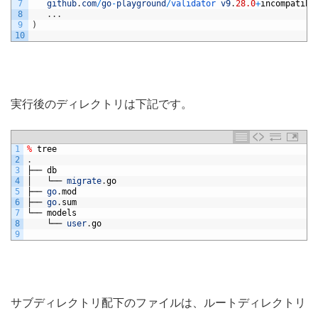
7
github
.
com
/
go
-
playground
/
validator 
v9
.
28.0
+
incompatibl
8
.
.
.
9
)
10
実行後のディレクトリは下記です。
1
%
tree
2
.
3
├──
db
4
│
└──
migrate
.
go
5
├──
go
.
mod
6
├──
go
.
sum
7
└──
models
8
└──
user
.
go
9
サブディレクトリ配下のファイルは、ルートディレクトリ