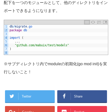
配下を一つのモジュールとして、他のディレクトリをイン
ポートできるようになります。
1
db
/
migrate
.
go
2
package
db
3
4
import
(
5
.
.
.
6
"github.com/mabuix/test/models"
7
)
8
※サブディレクトリ内でmoduleの初期化(go mod init)を実
行しないこと！
Twitter
Share