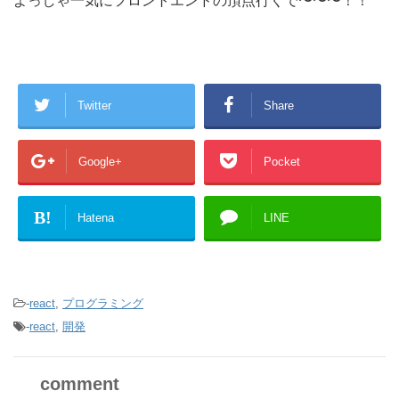
よっしゃ一気にフロントエンドの頂点行くで〜〜〜！！
Twitter
Share
Google+
Pocket
B!
Hatena
LINE
-
react
,
プログラミング
-
react
,
開発
comment