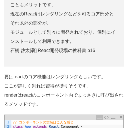
こともメリットです。
現在のReactはレンダリングなどを司るコア部分と
それ以外の部分が、
モジュールとして別々に開発されており、個別にイ
ンストールして利用できます。
石橋 啓太[著] React開発現場の教科書 p16
要はreactのコア機能はレンダリングらしいです。
ここが詳しく判れば習得が捗りそうです。
renderはreactのコンポーネント内でまっさきに呼び出され
るメソッドです。
1
// コンポーネントの実装はこんな感じ
2
class
App 
extends
React
.
Component
{