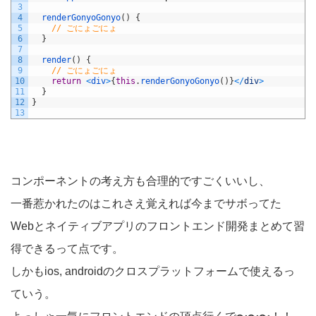
3
4
renderGonyoGonyo
(
)
{
5
// ごにょごにょ
6
}
7
8
render
(
)
{
9
// ごにょごにょ
10
return
<
div
>
{
this
.
renderGonyoGonyo
(
)
}
<
/
div
>
11
}
12
}
13
コンポーネントの考え方も合理的ですごくいいし、
一番惹かれたのはこれさえ覚えれば今までサボってた
Webとネイティブアプリのフロントエンド開発まとめて習
得できるって点です。
しかもios, androidのクロスプラットフォームで使えるっ
ていう。