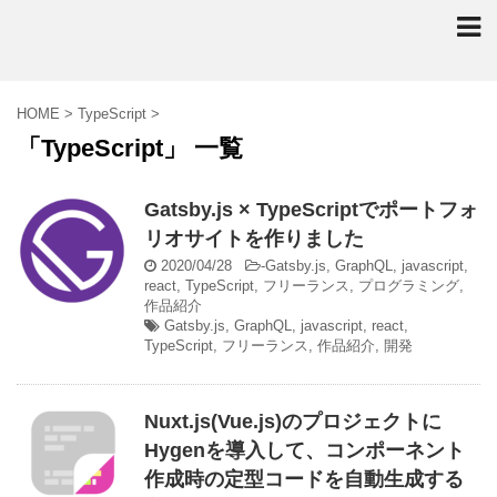
HOME
>
TypeScript
>
「TypeScript」 一覧
Gatsby.js × TypeScriptでポートフォ
リオサイトを作りました
2020/04/28
-
Gatsby.js
,
GraphQL
,
javascript
,
react
,
TypeScript
,
フリーランス
,
プログラミング
,
作品紹介
Gatsby.js
,
GraphQL
,
javascript
,
react
,
TypeScript
,
フリーランス
,
作品紹介
,
開発
Nuxt.js(Vue.js)のプロジェクトに
Hygenを導入して、コンポーネント
作成時の定型コードを自動生成する