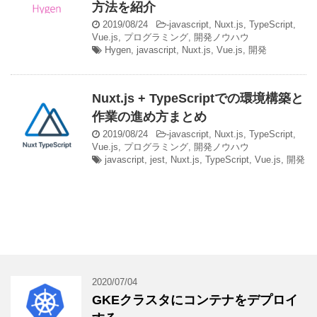
方法を紹介
2019/08/24
-
javascript
,
Nuxt.js
,
TypeScript
,
Vue.js
,
プログラミング
,
開発ノウハウ
Hygen
,
javascript
,
Nuxt.js
,
Vue.js
,
開発
Nuxt.js + TypeScriptでの環境構築と
作業の進め方まとめ
2019/08/24
-
javascript
,
Nuxt.js
,
TypeScript
,
Vue.js
,
プログラミング
,
開発ノウハウ
javascript
,
jest
,
Nuxt.js
,
TypeScript
,
Vue.js
,
開発
2020/07/04
GKEクラスタにコンテナをデプロイ