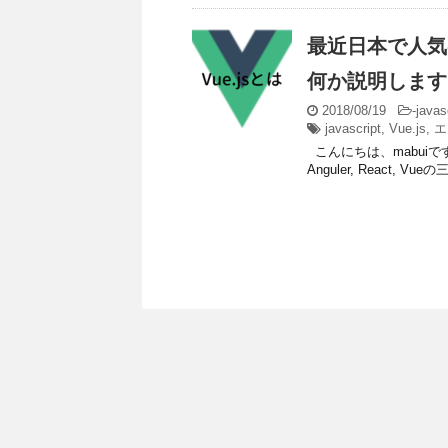
最近日本で人気のJ
何か説明します
2018/08/19
-
javas
javascript
,
Vue.js
,
エ
こんにちは、mabuiです
Anguler, React,