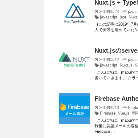
Nuxt.js +
2019/08/24
-
javas
javascript
,
jest
,
Nuxt.
(この記事は2019年7
人で実装を進めていたNext.
Nuxt.jsのser
2019/03/12
-
javas
javascript
,
Nuxt.js
,
V
こんにちは、mabuiです。 
書いていきます。 クライ
Firebase A
2018/09/13
-
Fireb
Firebase
,
Vue.js
,
開
こんにちは、mabui
録後に認証メールの送信
Firebase ...