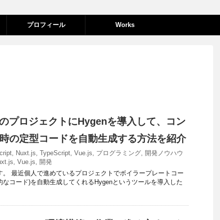
プロフィール
Works
ue.js)のプロジェクトにHygenを導入して、コン
時の定型コードを自動生成する方法を紹介
cript
,
Nuxt.js
,
TypeScript
,
Vue.js
,
プログラミング
,
開発ノウハウ
xt.js
,
Vue.js
,
開発
です。 最近個人で進めているプロジェクトでボイラープレートコー
的なコード)を自動生成してくれるHygenというツールを導入した