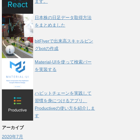
ます。
日本株の日足データ取得方法
をまとめました
bitFlyerで出来高スキャルピン
グbotの作成
Material-UIを使って検索バー
を実装する
ハビットチェーンを実践して
習慣を身につけるアプリ、
Productiveの使い方を紹介しま
す
アーカイブ
2020年7月