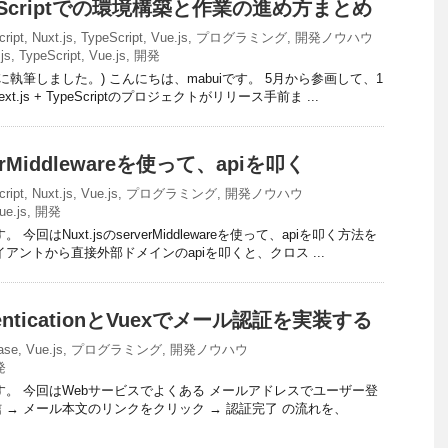
 TypeScriptでの環境構築と作業の進め方まとめ
cript
,
Nuxt.js
,
TypeScript
,
Vue.js
,
プログラミング
,
開発ノウハウ
js
,
TypeScript
,
Vue.js
,
開発
月に執筆しました。) こんにちは、mabuiです。 5月から参画して、1
js + TypeScriptのプロジェクトがリリース手前ま ...
verMiddlewareを使って、apiを叩く
cript
,
Nuxt.js
,
Vue.js
,
プログラミング
,
開発ノウハウ
ue.js
,
開発
今回はNuxt.jsのserverMiddlewareを使って、apiを叩く方法を
アントから直接外部ドメインのapiを叩くと、クロス ...
uthenticationとVuexでメール認証を実装する
ase
,
Vue.js
,
プログラミング
,
開発ノウハウ
発
です。 今回はWebサービスでよくある メールアドレスでユーザー登
 → メール本文のリンクをクリック → 認証完了 の流れを、