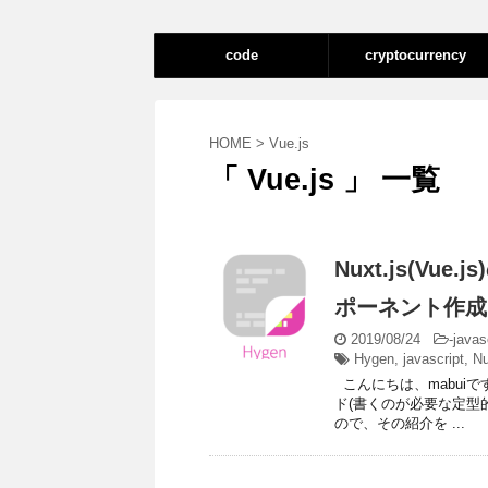
code
cryptocurrency
HOME
>
Vue.js
「 Vue.js 」 一覧
Nuxt.js(V
ポーネント作成
2019/08/24
-
javas
Hygen
,
javascript
,
Nu
こんにちは、mabui
ド(書くのが必要な定型
ので、その紹介を ...