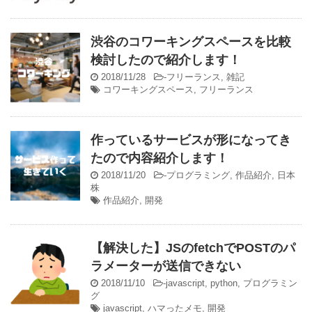
渋谷のコワーキングスペースを比較
検討したので紹介します！
2018/11/28
-
フリーランス
,
雑記
コワーキングスペース
,
フリーランス
作っているサービスが形になってき
たので内容紹介します！
2018/11/20
-
プログラミング
,
作品紹介
,
日本
株
作品紹介
,
開発
【解決した】JSのfetchでPOSTのパ
ラメーターが送信できない
2018/11/10
-
javascript
,
python
,
プログラミン
グ
javascript
,
ハマったメモ
,
開発