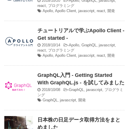
2018/10/20
-
Apollo
,
GraphQL
,
javascript
,
react
,
プログラミング
Apollo
,
Apollo Client
,
javascript
,
react
,
開発
チュートリアルで学ぶApollo Client -
Get started -
2018/10/14
-
Apollo
,
GraphQL
,
javascript
,
react
,
プログラミング
Apollo
,
Apollo Client
,
javascript
,
react
,
開発
GraphQL入門 - Getting Started
With GraphQL.js - を試してみました
2018/10/08
-
GraphQL
,
javascript
,
プログラミ
ング
GraphQL
,
javascript
,
開発
日本株の日足データ取得方法をまと
めました