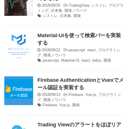
2018/09/26
-
TradingView
,
シストレ
,
プログラ
ミング
,
日本株
,
開発ノウハウ
シストレ
,
日本株
,
開発
Material-UIを使って検索バーを実装
する
2018/09/22
-
javascript
,
react
,
プログラミン
グ
,
開発ノウハウ
javascript
,
Material-UI
,
react
,
redux
,
開発
Firebase AuthenticationとVuexでメ
ール認証を実装する
2018/09/13
-
Firebase
,
Vue.js
,
プログラミン
グ
,
開発ノウハウ
Firebase
,
Vue.js
,
開発
Trading Viewのアラートをほぼリア