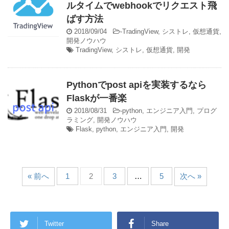
ルタイムでwebhookでリクエスト飛
ばす方法
2018/09/04
-
TradingView
,
シストレ
,
仮想通貨
,
開発ノウハウ
TradingView
,
シストレ
,
仮想通貨
,
開発
Pythonでpost apiを実装するなら
Flaskが一番楽
2018/08/31
-
python
,
エンジニア入門
,
プログ
ラミング
,
開発ノウハウ
Flask
,
python
,
エンジニア入門
,
開発
« 前へ
1
2
3
…
5
次へ »
Twitter
Share