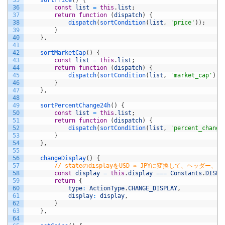
36
const
list
=
this
.
list
;
37
return
function
(
dispatch
)
{
38
dispatch
(
sortCondition
(
list
,
'price'
)
)
;
39
}
40
}
,
41
42
sortMarketCap
(
)
{
43
const
list
=
this
.
list
;
44
return
function
(
dispatch
)
{
45
dispatch
(
sortCondition
(
list
,
'market_cap'
)
)
;
46
}
47
}
,
48
49
sortPercentChange24h
(
)
{
50
const
list
=
this
.
list
;
51
return
function
(
dispatch
)
{
52
dispatch
(
sortCondition
(
list
,
'percent_change
53
}
54
}
,
55
56
changeDisplay
(
)
{
57
// stateのdisplayをUSD ⇔ JPYに変換して、ヘッダー
58
const
display
=
this
.
display
===
Constants
.
DISPL
59
return
{
60
type
:
ActionType
.
CHANGE_DISPLAY
,
61
display
:
display
,
62
}
63
}
,
64