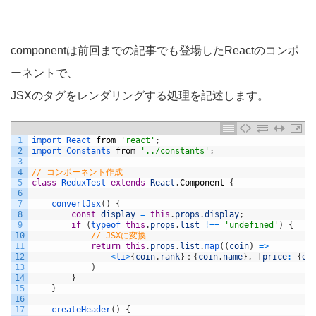
componentは前回までの記事でも登場したReactのコンポ
ーネントで、
JSXのタグをレンダリングする処理を記述します。
1
import 
React 
from
'react'
;
2
import 
Constants 
from
'../constants'
;
3
4
// コンポーネント作成
5
class
ReduxTest 
extends
React
.
Component
{
6
7
convertJsx
(
)
{
8
const
display
=
this
.
props
.
display
;
9
if
(
typeof 
this
.
props
.
list
!==
'undefined'
)
{
10
// JSXに変換
11
return
this
.
props
.
list
.
map
(
(
coin
)
=
>
12
<
li
>
{
coin
.
rank
}
：
{
coin
.
name
}
,
[
price
:
{
di
13
)
14
}
15
}
16
17
createHeader
(
)
{