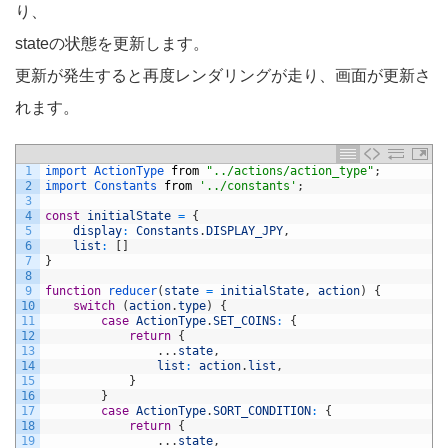
り、
stateの状態を更新します。
更新が発生すると再度レンダリングが走り、画面が更新さ
れます。
1
import 
ActionType 
from
"../actions/action_type"
;
2
import 
Constants 
from
'../constants'
;
3
4
const
initialState
=
{
5
display
:
Constants
.
DISPLAY_JPY
,
6
list
:
[
]
7
}
8
9
function
reducer
(
state
=
initialState
,
action
)
{
10
switch
(
action
.
type
)
{
11
case
ActionType
.
SET_COINS
:
{
12
return
{
13
.
.
.
state
,
14
list
:
action
.
list
,
15
}
16
}
17
case
ActionType
.
SORT_CONDITION
:
{
18
return
{
19
.
.
.
state
,