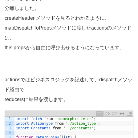
分離しました。
createHeader メソッドを見るとわかるように、
mapDispatchToPropsメソッドに渡したactionsのメソッド
は、
this.propsから自由に呼び出せるようになっています。
actionsではビジネスロジックを記述して、dispatchメソッ
ド経由で
reducersに結果を渡します。
1
import 
fetch 
from
'isomorphic-fetch'
;
2
import 
ActionType 
from
'./action_type'
;
3
import 
Constants 
from
'../constants'
;
4
5
function
returnCoins
(
list
)
{