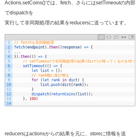
Actions.setCoins()では、fetch、さらにはsetTimeoutの内部
でdispatchを
実行して非同期処理の結果をreducersに送っています。
1
// fetchも非同期処理
2
fetch
(
endpoint
)
.
then
(
(
response
)
=
>
{
3
.
.
.
4
}
)
.
then
(
(
)
=
>
{
5
// setTimeoutで非同期処理の結果(dict)が帰ってくるのを待つ。
6
setTimeout
(
(
)
=
>
{
7
let 
list
=
[
]
;
8
// rank順に並び替え
9
for
(
let 
rank 
in
dict
)
{
10
list
.
push
(
dict
[
rank
]
)
;
11
}
12
dispatch
(
returnCoins
(
list
)
)
;
13
}
,
100
)
14
reducersはactionsからの結果を元に、storeに情報を送