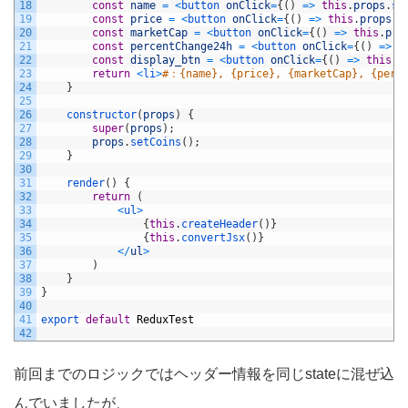
18
const
name
=
<
button 
onClick
=
{
(
)
=
>
this
.
props
.
so
19
const
price
=
<
button 
onClick
=
{
(
)
=
>
this
.
props
.
s
20
const
marketCap
=
<
button 
onClick
=
{
(
)
=
>
this
.
pro
21
const
percentChange24h
=
<
button 
onClick
=
{
(
)
=
>
t
22
const
display_btn
=
<
button 
onClick
=
{
(
)
=
>
this
.
p
23
return
<
li
>
#：{name}, {price}, {marketCap}, {perce
24
}
25
26
constructor
(
props
)
{
27
super
(
props
)
;
28
props
.
setCoins
(
)
;
29
}
30
31
render
(
)
{
32
return
(
33
<
ul
>
34
{
this
.
createHeader
(
)
}
35
{
this
.
convertJsx
(
)
}
36
<
/
ul
>
37
)
38
}
39
}
40
41
export 
default
ReduxTest
42
前回までのロジックではヘッダー情報を同じstateに混ぜ込
んでいましたが、