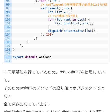
95
}
)
.
then
(
(
)
=
>
{
96
// setTimeoutで非同期処理の結果(dict)が
97
setTimeout
(
(
)
=
>
{
98
let 
list
=
[
]
;
99
// rank順に並び替え
100
for
(
let 
rank 
in
dict
)
{
101
list
.
push
(
dict
[
rank
]
)
;
102
}
103
dispatch
(
returnCoins
(
list
)
)
;
104
}
,
100
)
105
}
)
106
}
107
}
,
108
}
109
110
export 
default
Actions
111
非同期処理を行っているため、redux-thunkを使用してい
て、
そのためactionsのメソッドの返り値はオブジェクトでは
なく
全て関数になっています。