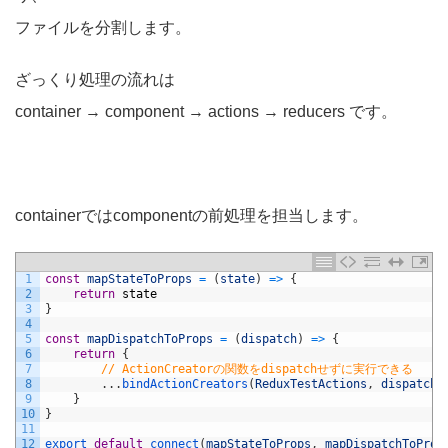
ファイルを分割します。
ざっくり処理の流れは
container → component → actions → reducers です。
containerではcomponentの前処理を担当します。
1
const
mapStateToProps
=
(
state
)
=
>
{
2
return
state
3
}
4
5
const
mapDispatchToProps
=
(
dispatch
)
=
>
{
6
return
{
7
// ActionCreatorの関数をdispatchせずに実行できる
8
.
.
.
bindActionCreators
(
ReduxTestActions
,
dispatch
)
9
}
10
}
11
12
export 
default
connect
(
mapStateToProps
,
mapDispatchToProp