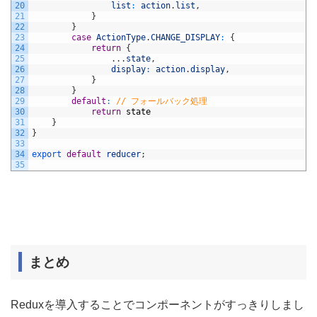
20
list
:
action
.
list
,
21
}
22
}
23
case
ActionType
.
CHANGE_DISPLAY
:
{
24
return
{
25
.
.
.
state
,
26
display
:
action
.
display
,
27
}
28
}
29
default
:
// フォールバック処理
30
return
state
31
}
32
}
33
34
export 
default
reducer
;
35
まとめ
Reduxを導入することでコンポーネントがすっきりしまし