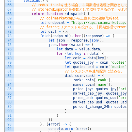
65
setCoins
(
)
{
66
// redux-thunkを使う場合、非同期通信処理は関数として
67
// storeのdispatchを引数として取得できるので、それを
68
return
function
(
dispatch
)
{
69
// coinmarketcapから上位10位の銘柄取得api
70
let 
endpoint
=
"https://api.coinmarketcap.co
71
// fetchでリクエストを投げる。非同期処理でPromi
72
let 
dict
=
{
}
;
73
fetch
(
endpoint
)
.
then
(
(
response
)
=
>
{
74
let 
json
=
response
.
json
(
)
;
75
json
.
then
(
(
value
)
=
>
{
76
let 
data
=
value
.
data
;
77
for
(
let 
key 
in
data
)
{
78
let 
coin
=
data
[
key
]
;
79
let 
quotes_jpy
=
coin
[
'quotes'
]
[
80
let 
quotes_usd
=
coin
[
'quotes'
]
[
81
// レスポンスを連想配列に詰める。
82
dict
[
coin
.
rank
]
=
{
83
rank
:
coin
[
'rank'
]
,
84
name
:
coin
[
'name'
]
,
85
price_jpy
:
quotes_jpy
[
'price
86
market_cap_jpy
:
quotes_jpy
[
'
87
price_usd
:
quotes_usd
[
'price
88
market_cap_usd
:
quotes_usd
[
'
89
percent_change_24h
:
quotes_u
90
}
91
}
92
}
)
93
}
,
(
error
)
=
>
{
94
console
.
error
(
error
)
;