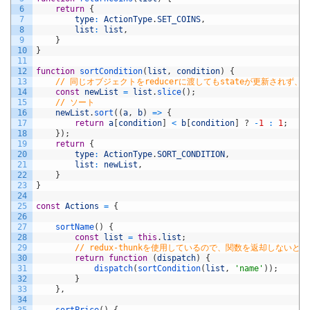
6
return
{
7
type
:
ActionType
.
SET_COINS
,
8
list
:
list
,
9
}
10
}
11
12
function
sortCondition
(
list
,
condition
)
{
13
// 同じオブジェクトをreducerに渡してもstateが更新さ
14
const
newList
=
list
.
slice
(
)
;
15
// ソート
16
newList
.
sort
(
(
a
,
b
)
=
>
{
17
return
a
[
condition
]
<
b
[
condition
]
?
-
1
:
1
;
18
}
)
;
19
return
{
20
type
:
ActionType
.
SORT_CONDITION
,
21
list
:
newList
,
22
}
23
}
24
25
const
Actions
=
{
26
27
sortName
(
)
{
28
const
list
=
this
.
list
;
29
// redux-thunkを使用しているので、関数を返却しないと
30
return
function
(
dispatch
)
{
31
dispatch
(
sortCondition
(
list
,
'name'
)
)
;
32
}
33
}
,
34
35
sortPrice
(
)
{