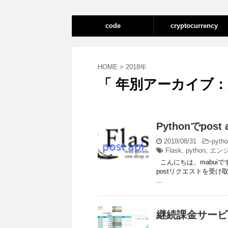
code
cryptocurrency
HOME
>
2018年
「 年別アーカイブ：2
Pythonでpos
2018/08/31
-
pyth
Flask
,
python
,
エン
こんにちは、mabuiで
postリクエストを受け
...
継続課金サービス