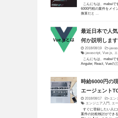
こんにちは、mabuiで
6000円程の案件をメイ
換算だと ...
最近日本で人気のJ
何か説明します
2018/08/19
-
javas
javascript
,
Vue.js
,
エ
こんにちは、mabuiです
Anguler, React,
時給6000円
エージェントTO
2018/08/17
-
エン
エンジニア入門
,
エ
すぐに登録したい人に
案件の比較検討ができる