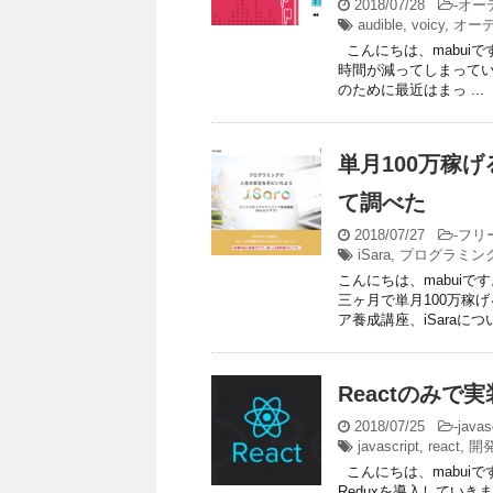
2018/07/28
-
オー
audible
,
voicy
,
オー
こんにちは、mabui
時間が減ってしまってい
のために最近はまっ ...
単月100万稼げ
て調べた
2018/07/27
-
フリ
iSara
,
プログラミン
こんにちは、mabui
三ヶ月で単月100万稼
ア養成講座、iSaraについ 
Reactのみで
2018/07/25
-
javas
javascript
,
react
,
開
こんにちは、mabuiで
Reduxを導入してい