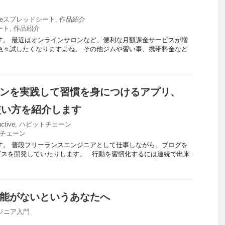
gleスプレッドシート
,
作品紹介
ート
,
作品紹介
です。 最近はオンラインサロンなど、便利な月額課金サービスが増
色々試したくなりますよね。 その他ジムや習い事、携帯料金など
ンを実践して習慣を身につけるアプリ、
eの使い方を紹介します
ctive
,
ハビットチェーン
チェーン
です。 普段フリーランスエンジニアとして仕事しながら、ブログを
ビスを開発していたりします。 行動を習慣化するには連続で出来
能がないというあなたへ
ジニア入門