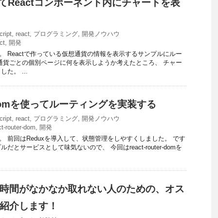
を使ってReactコンポーネント内にチャートを表
cript
,
react
,
プログラミング
,
開発ノウハウ
ct
,
開発
す。 Reactで作っている仮想通貨の情報を表示するサンプルにルー
通貨ごとの個別ページに何を表示しようか考えたところ、 チャー
た。 ...
ter-domを使ってルーティングを実装する
cript
,
react
,
プログラミング
,
開発ノウハウ
ct-router-dom
,
開発
す。 前回はReduxを導入して、状態管理をしやすくしました。 です
とサービスとして味気ないので、 今回はreact-router-domを
時間がなかなか取れない人のための、オス
紹介します！